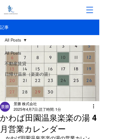
記事
All Posts
All Posts
不動産賃貸
日帰り温泉（楽楽の湯）
景勝 株式会社
2025年4月7日
読了時間: 1分
かわば田園温泉楽楽の湯 4
月営業カレンダー
かわば田園温泉楽楽の湯の営業カレン